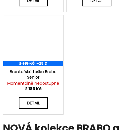
DETAIL
DETAIL
2 915 KČ
–25 %
Brankářská taška Brabo
Senior
Momentálně nedostupné
2 186 Kč
DETAIL
NOVÁ kolekce BRABO a