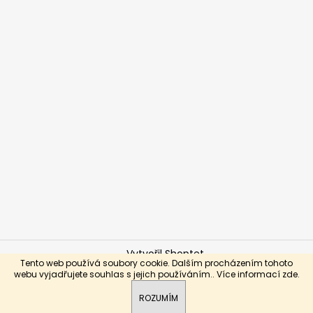
Vytvořil Shoptet
Tento web používá soubory cookie. Dalším procházením tohoto
Copyright 2026
Brabo-hokej.cz
. Všechna práva
webu vyjadřujete souhlas s jejich používáním.. Více informací
zde
.
vyhrazena.
ROZUMÍM