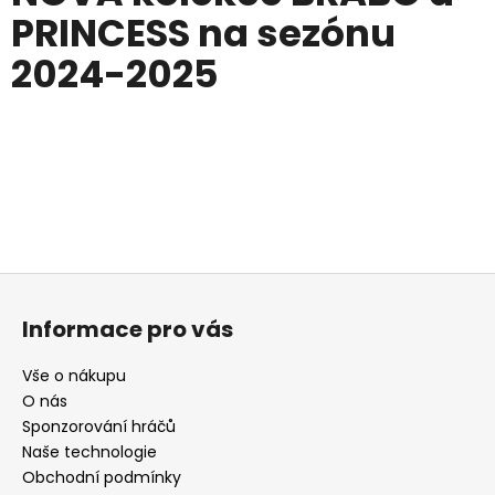
PRINCESS na sezónu
2024-2025
Z
á
Informace pro vás
p
a
Vše o nákupu
t
O nás
í
Sponzorování hráčů
Naše technologie
Obchodní podmínky