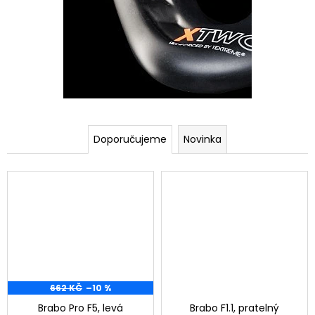
4
-
2
0
2
5
Doporučujeme
Novinka
662 KČ
–10 %
Brabo Pro F5, levá
Brabo F1.1, pratelný