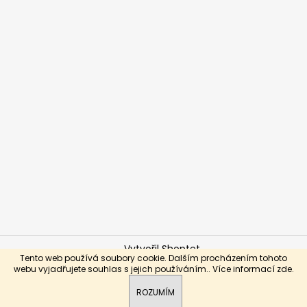
Vytvořil Shoptet
Tento web používá soubory cookie. Dalším procházením tohoto
Copyright 2026
Brabo-hokej.cz
. Všechna práva
webu vyjadřujete souhlas s jejich používáním.. Více informací
zde
.
vyhrazena.
ROZUMÍM