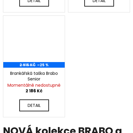
DETAIL
DETAIL
2 915 KČ
–25 %
Brankářská taška Brabo
Senior
Momentálně nedostupné
2 186 Kč
DETAIL
NOVÁ kolekce BRABO a