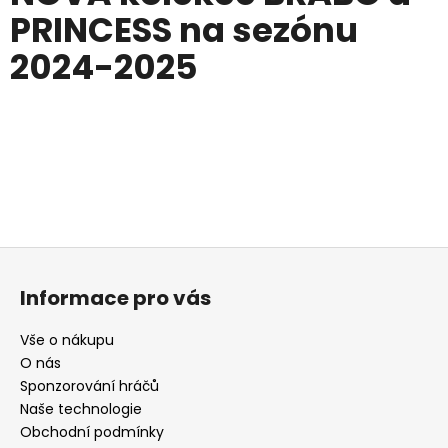
PRINCESS na sezónu
2024-2025
Z
á
Informace pro vás
p
a
Vše o nákupu
t
O nás
í
Sponzorování hráčů
Naše technologie
Obchodní podmínky