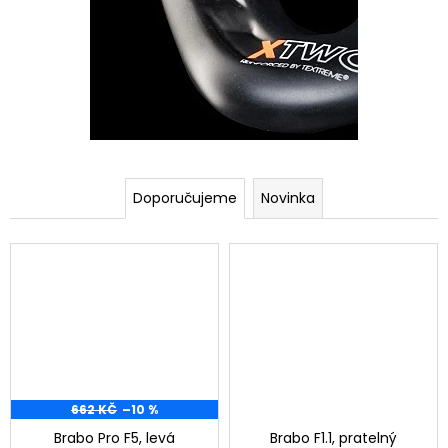
4
-
2
0
2
5
Doporučujeme
Novinka
662 KČ
–10 %
Brabo Pro F5, levá
Brabo F1.1, pratelný