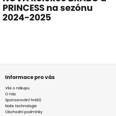
PRINCESS na sezónu
2024-2025
Z
á
Informace pro vás
p
a
Vše o nákupu
t
O nás
í
Sponzorování hráčů
Naše technologie
Obchodní podmínky