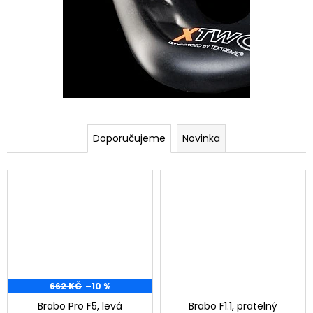
4
-
2
0
2
5
Doporučujeme
Novinka
662 KČ
–10 %
Brabo Pro F5, levá
Brabo F1.1, pratelný