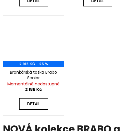
DETAIL
DETAIL
2 915 KČ
–25 %
Brankářská taška Brabo
Senior
Momentálně nedostupné
2 186 Kč
DETAIL
NOVÁ kolekce BRABO a