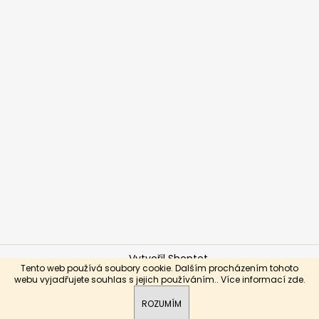
Vytvořil Shoptet
Tento web používá soubory cookie. Dalším procházením tohoto
Copyright 2026
Brabo-hokej.cz
. Všechna práva
webu vyjadřujete souhlas s jejich používáním.. Více informací
zde
.
vyhrazena.
ROZUMÍM