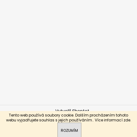
Vytvořil Shoptet
Tento web používá soubory cookie. Dalším procházením tohoto
Copyright 2026
Brabo-hokej.cz
. Všechna práva
webu vyjadřujete souhlas s jejich používáním.. Více informací
zde
.
vyhrazena.
ROZUMÍM