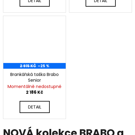
DETAIL
DETAIL
2 915 KČ
–25 %
Brankářská taška Brabo
Senior
Momentálně nedostupné
2 186 Kč
DETAIL
NOVÁ kolekce BRABO a