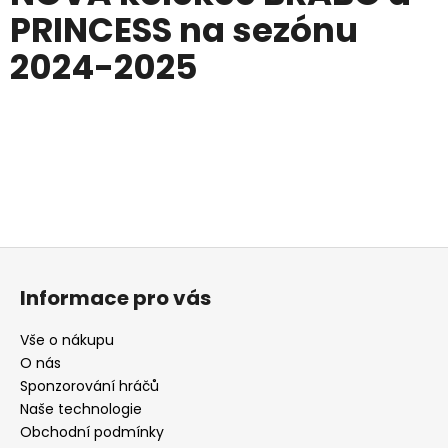
PRINCESS na sezónu
2024-2025
Z
á
Informace pro vás
p
a
Vše o nákupu
t
O nás
í
Sponzorování hráčů
Naše technologie
Obchodní podmínky