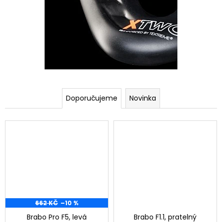
4
-
2
0
2
5
Doporučujeme
Novinka
662 KČ
–10 %
Brabo Pro F5, levá
Brabo F1.1, pratelný