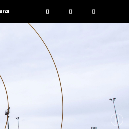
Hledat
Přihlášení
Nákupní
Brankáři
Informace
Následují
košík