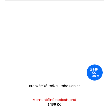
2 915
KČ
–25 %
Brankářská taška Brabo Senior
Momentálně nedostupné
2 186 Kč