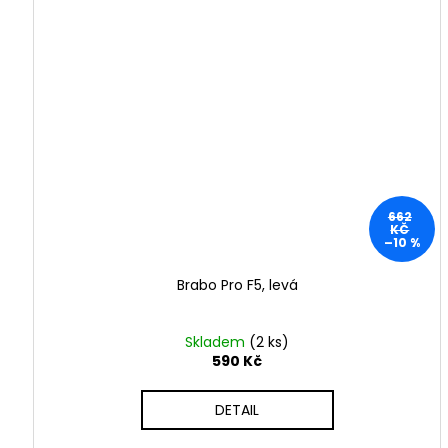
0
2
4
-
2
0
662
2
KČ
–10 %
5
Brabo Pro F5, levá
Skladem
(2 ks)
590 Kč
DETAIL