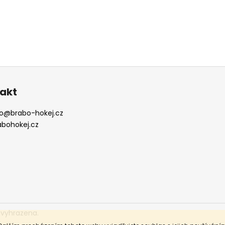
akt
o
@
brabo-hokej.cz
abohokej.cz
 vyhrazena.