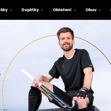
šky
Doplňky
Oblečení
Obuv
Co potřebujete najít?
HLEDAT
Doporučujeme