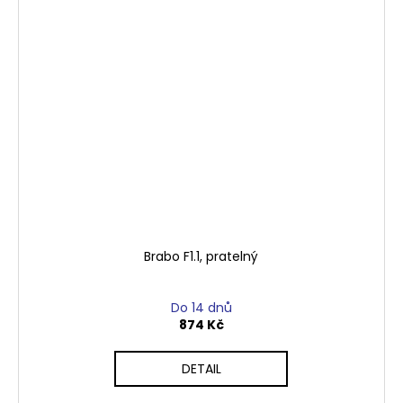
Brabo F1.1, pratelný
Do 14 dnů
874 Kč
DETAIL