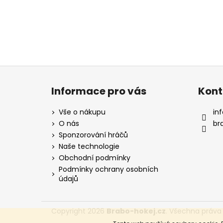
Z
á
Informace pro vás
Kont
p
a
Vše o nákupu
inf
t
O nás
br
í
Sponzorování hráčů
Naše technologie
Obchodní podmínky
Podmínky ochrany osobních
údajů
Copyright 2026
Brabo-hokej.cz
. Všechna práva