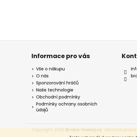
Z
á
Informace pro vás
Kont
p
a
Vše o nákupu
inf
t
O nás
br
í
Sponzorování hráčů
Naše technologie
Obchodní podmínky
Podmínky ochrany osobních
údajů
Copyright 2026
Brabo-hokej.cz
. Všechna práva