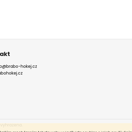
akt
o
@
brabo-hokej.cz
abohokej.cz
 vyhrazena.