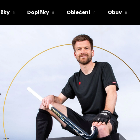
šky
Doplňky
Oblečení
Obuv
Co potřebujete najít?
HLEDAT
Doporučujeme