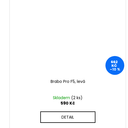
0
2
4
-
2
0
662
2
KČ
–10 %
5
Brabo Pro F5, levá
Skladem
(2 ks)
590 Kč
DETAIL