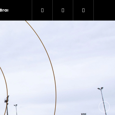
Hledat
Přihlášení
Nákupní
Brankáři
Informace
Následují
košík