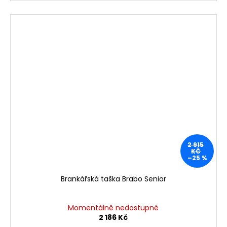
2 915
KČ
–25 %
Brankářská taška Brabo Senior
Momentálně nedostupné
2 186 Kč