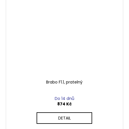
Brabo F1.1, pratelný
Do 14 dnů
874 Kč
DETAIL