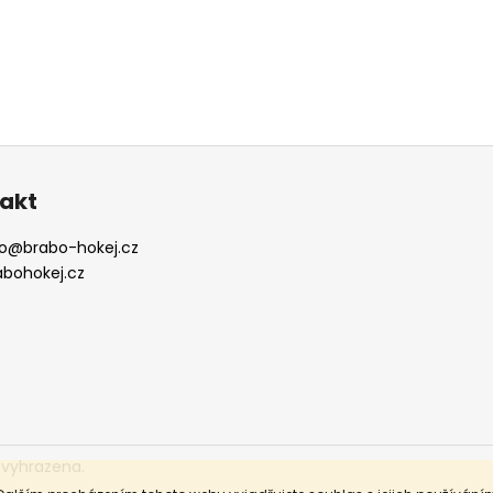
akt
o
@
brabo-hokej.cz
abohokej.cz
 vyhrazena.