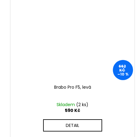
0
2
4
-
2
0
662
2
KČ
–10 %
5
Brabo Pro F5, levá
Skladem
(2 ks)
590 Kč
DETAIL