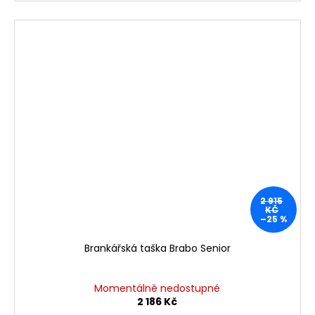
2 915
KČ
–25 %
Brankářská taška Brabo Senior
Momentálně nedostupné
2 186 Kč