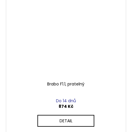
Brabo F1.1, pratelný
Do 14 dnů
874 Kč
DETAIL