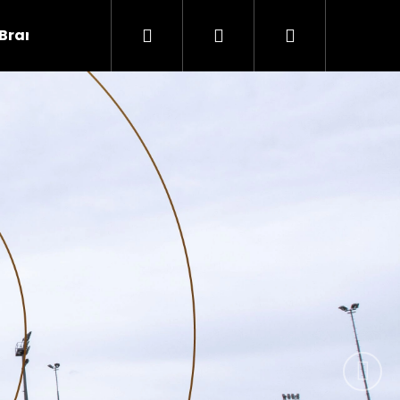
Hledat
Přihlášení
Nákupní
Brankáři
Informace
Následují
košík