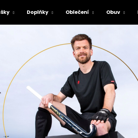
šky
Doplňky
Oblečení
Obuv
Co potřebujete najít?
HLEDAT
Doporučujeme