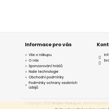
Z
á
Informace pro vás
Kont
p
a
Vše o nákupu
inf
t
O nás
br
í
Sponzorování hráčů
Naše technologie
Obchodní podmínky
Podmínky ochrany osobních
údajů
Copyright 2026
Brabo-hokej.cz
. Všechna práva